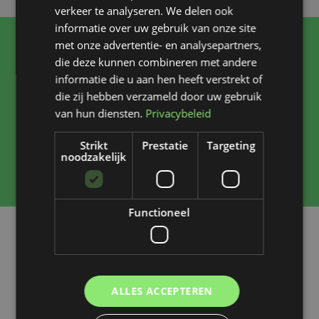
verkeer te analyseren. We delen ook
informatie over uw gebruik van onze site
met onze advertentie- en analysepartners,
Jouw bedrijf weer spic
die deze kunnen combineren met andere
informatie die u aan hen heeft verstrekt of
en span krijgen?
G.S.K
die zij hebben verzameld door uw gebruik
regelt het!
van hun diensten.
Privacybeleid
Strikt
Prestatie
Targeting
Neem vrijblijvend contact met ons op en we kijken
noodzakelijk
samen naar de mogelijkheden!
Functioneel
Ik sta voor je klaar!
Jurgen Krijnen
06 24 53 14 62
gskbreda@gmail.com
ALLES ACCEPTEREN
Eigenaar